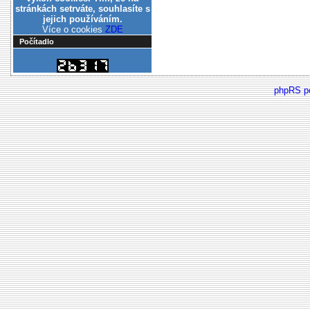
stránkách setrváte, souhlasíte s
jejich používáním.
Více o cookies
ZDE
Počítadlo
phpRS p