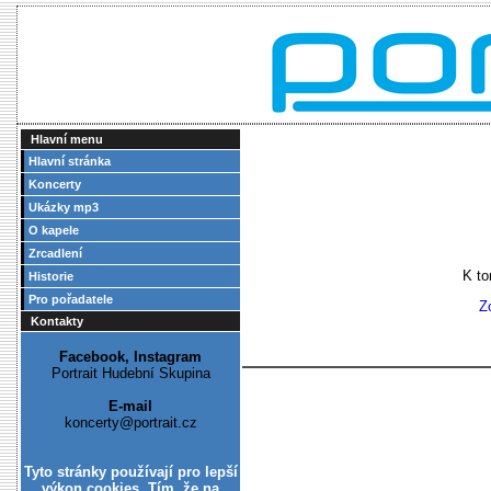
Hlavní menu
Hlavní stránka
Koncerty
Ukázky mp3
O kapele
Zrcadlení
K to
Historie
Pro pořadatele
Z
Kontakty
Facebook, Instagram
Portrait Hudební Skupina
E-mail
koncerty@portrait.cz
Tyto stránky používají pro lepší
výkon cookies. Tím, že na